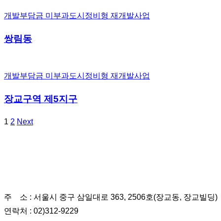
개발부담금 미부과
도시정비형 재개발사업
쌍림동
개발부담금 미부과
도시정비형 재개발사업
장교구역 제5지구
1
2
Next
(재)한국경영정책연구원
주 소 : 서울시 중구 삼일대로 363, 2506호(장교동, 장교빌딩)
연락처 : 02)312-9229