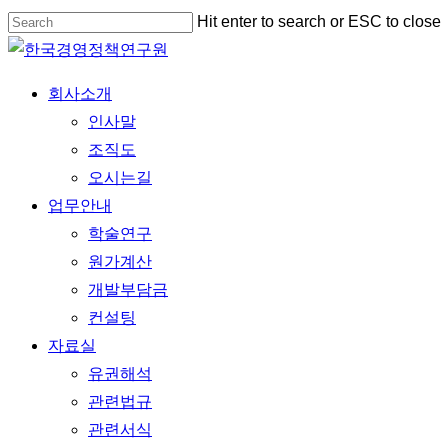
Skip
Hit enter to search or ESC to close
to
Close
main
Search
Menu
회사소개
content
인사말
조직도
오시는길
업무안내
학술연구
원가계산
개발부담금
컨설팅
자료실
유권해석
관련법규
관련서식