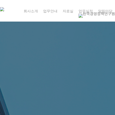
Skip
to
회사소개
업무안내
자료실
업무실적
알림마당
main
content
20년 이상의 풍