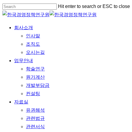
Skip
Hit enter to search or ESC to close
to
Close
main
Search
Menu
회사소개
content
인사말
조직도
오시는길
업무안내
학술연구
원가계산
개발부담금
컨설팅
자료실
유권해석
관련법규
관련서식