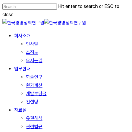
Skip
Hit enter to search or ESC to
to
close
main
Close
content
Search
Menu
회사소개
인사말
조직도
오시는길
업무안내
학술연구
원가계산
개발부담금
컨설팅
자료실
유권해석
관련법규