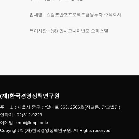
업체명 : △람코반포프로젝트금융투자 주식회사
특이사항 : (現) 인시그니아반포 오피스텔
(재)한국경영정책연구원
주 소 : 서울시 중구 삼일대로 363, 2506호(장교동, 장교빌딩)
연락처 : 02)312-9229
이메일: kmpi@kmpi.or.kr
Copyright © (재)한국경영정책연구원. All Rights reserved.