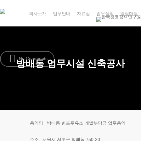
Skip
to
회사소개
업무안내
자료실
업무실적
알림마당
main
content
No Comments
방배동 업무시설 신축공사
용역명 : 방배동 반포주유소 개발부담금 업무용역
주소 : 서울시 서초구 방배동 750-20