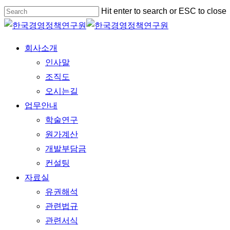
Skip
Hit enter to search or ESC to close
to
Close
main
Search
Menu
회사소개
content
인사말
조직도
오시는길
업무안내
학술연구
원가계산
개발부담금
컨설팅
자료실
유권해석
관련법규
관련서식