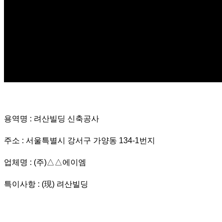
용역명 : 려산빌딩 신축공사
주소 : 서울특별시 강서구 가양동 134-1번지
업체명 : (주)△△에이엠
특이사항 : (現) 려산빌딩