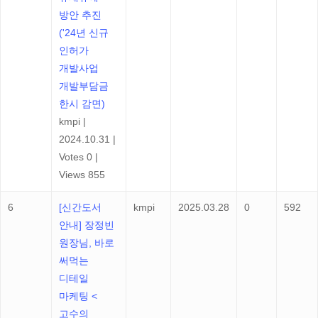
방안 추진
('24년 신규
인허가
개발사업
개발부담금
한시 감면)
kmpi
|
2024.10.31
|
Votes 0
|
Views 855
6
[신간도서
kmpi
2025.03.28
0
592
안내] 장정빈
원장님, 바로
써먹는
디테일
마케팅 <
고수의