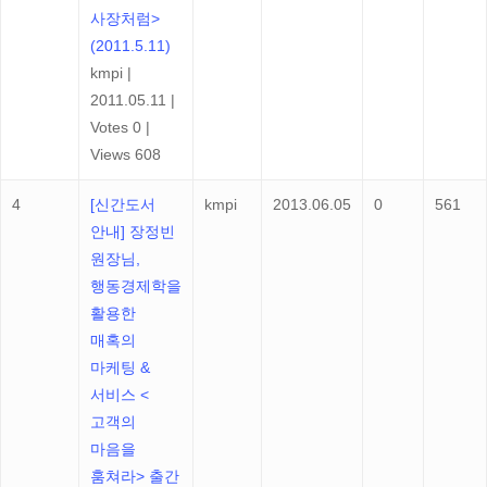
사장처럼>
(2011.5.11)
kmpi
|
2011.05.11
|
Votes 0
|
Views 608
4
[신간도서
kmpi
2013.06.05
0
561
안내] 장정빈
원장님,
행동경제학을
활용한
매혹의
마케팅 &
서비스 <
고객의
마음을
훔쳐라> 출간