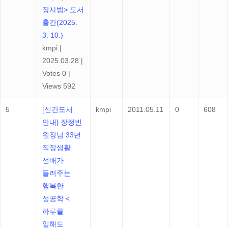
장사법> 도서
출간(2025.
3. 10.)
kmpi
|
2025.03.28
|
Votes 0
|
Views 592
5
[신간도서
kmpi
2011.05.11
0
608
안내] 장정빈
원장님 33년
직장생활
선배가
들려주는
행복한
성공학 <
하루를
일해도