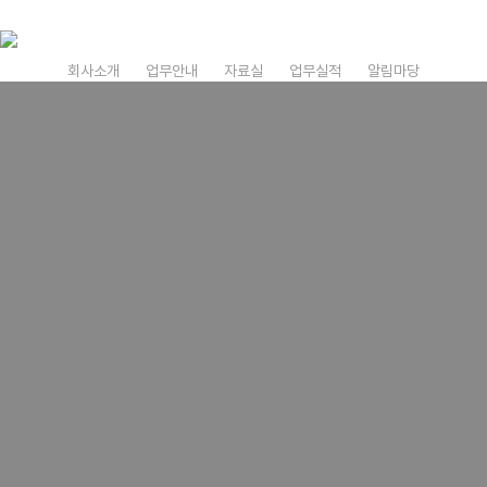
Skip
to
main
회사소개
업무안내
자료실
업무실적
알림마당
content
20년 이상의 풍부