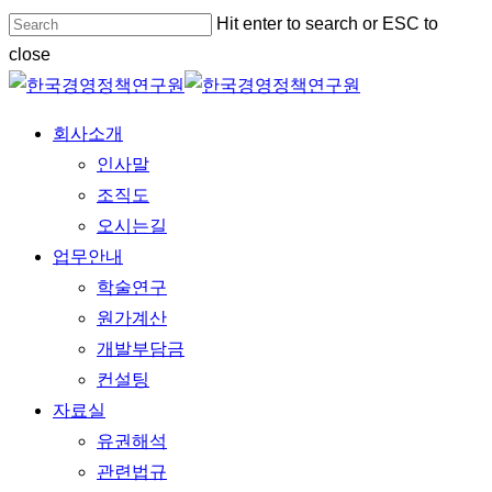
Skip
Hit enter to search or ESC to
to
close
main
Close
content
Search
Menu
회사소개
인사말
조직도
오시는길
업무안내
학술연구
원가계산
개발부담금
컨설팅
자료실
유권해석
관련법규