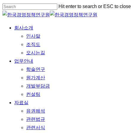
Skip
Hit enter to search or ESC to close
to
Close
main
Search
Menu
회사소개
content
인사말
조직도
오시는길
업무안내
학술연구
원가계산
개발부담금
컨설팅
자료실
유권해석
관련법규
관련서식